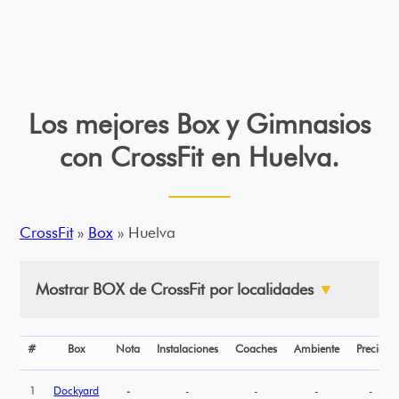
Los mejores Box y Gimnasios
con CrossFit en Huelva.
CrossFit
»
Box
» Huelva
Mostrar BOX de CrossFit por localidades
▼
#
Box
Nota
Instalaciones
Coaches
Ambiente
Precio
1
Dockyard
-
-
-
-
-