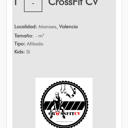
1
CrossFit CV
-
Localidad:
Manises,
Valencia
Tamaño
: - m
2
Tipo:
Afiliado
Kids:
Sí