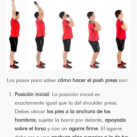
Los pasos para saber
cómo hacer el push press
son:
Posición inicial
: La posición inicial es
exactamente igual que la del shoulder press.
Debes ubicar
los pies a la anchura de tus
hombros
, sujetar la barra por delante,
apoyada
sobre el torso
y con un
agarre firme
. El agarre
debe ser a una
anchura algo superior a la de tus