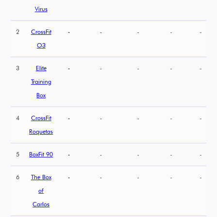
Virus
2
CrossFit
-
-
-
-
-
O3
3
Elite
-
-
-
-
-
Training
Box
4
CrossFit
-
-
-
-
-
Roquetas
5
BoxFit 90
-
-
-
-
-
6
The Box
-
-
-
-
-
of
Carlos