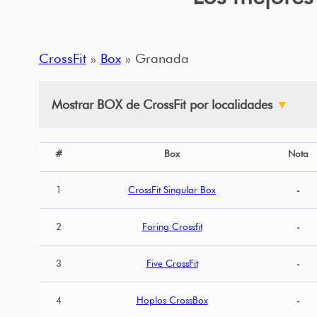
CrossFit
»
Box
» Granada
Mostrar BOX de CrossFit por localidades
▼
#
Box
Nota
1
CrossFit Singular Box
-
2
Foring Crossfit
-
3
Five CrossFit
-
4
Hoplos CrossBox
-