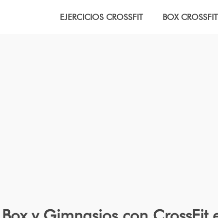
EJERCICIOS CROSSFIT
BOX CROSSFIT
 Box y Gimnasios con CrossFit