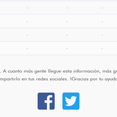
-
-
-
-
-
-
-
-
-
-
-
-
. A cuanto más gente llegue esta información, más gr
mpartirlo en tus redes sociales. ¡Gracias por tu ayud