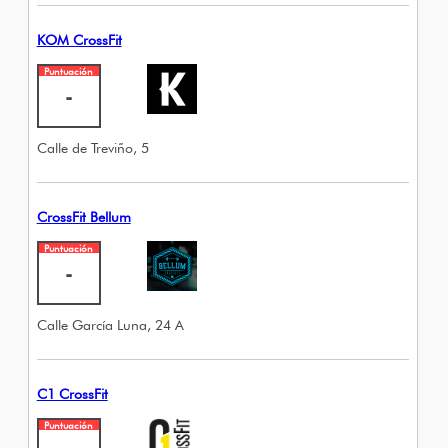
KOM CrossFit
Puntuación
-
Calle de Treviño, 5
CrossFit Bellum
Puntuación
-
Calle García Luna, 24 A
C1 CrossFit
Puntuación