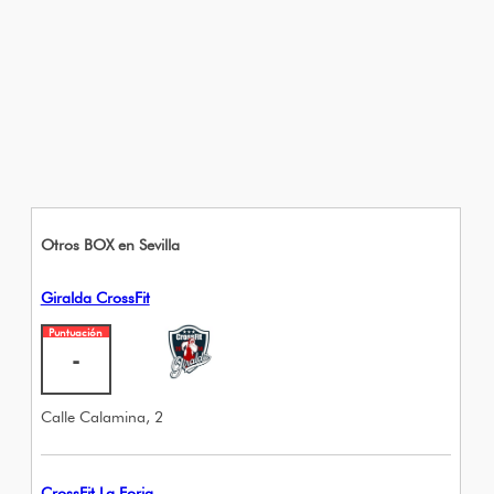
Otros BOX en Sevilla
Giralda CrossFit
Puntuación
-
Calle Calamina, 2
CrossFit La Forja