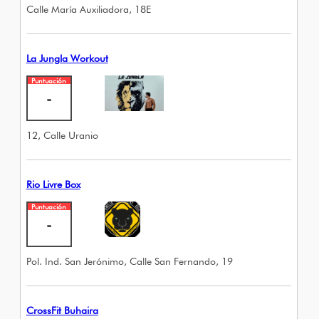
Calle María Auxiliadora, 18E
La Jungla Workout
Puntuación
-
12, Calle Uranio
Rio Livre Box
Puntuación
-
Pol. Ind. San Jerónimo, Calle San Fernando, 19
CrossFit Buhaira