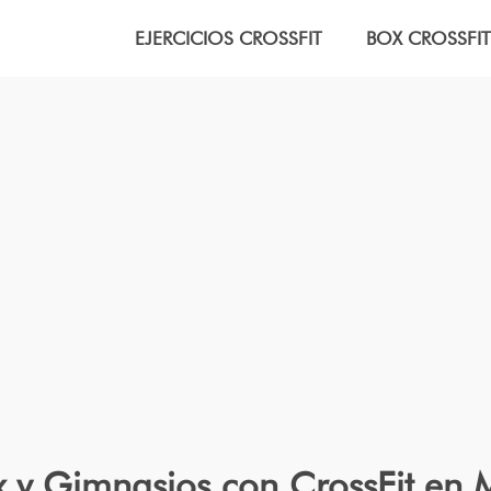
EJERCICIOS CROSSFIT
BOX CROSSFIT
 y Gimnasios con CrossFit en Mo