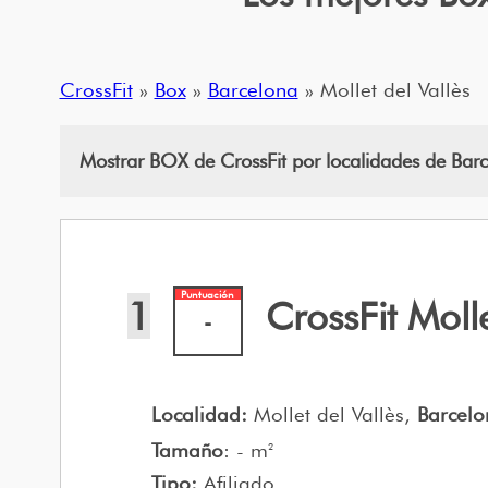
CrossFit
»
Box
»
Barcelona
» Mollet del Vallès
Mostrar BOX de CrossFit por localidades de Bar
Puntuación
1
CrossFit Moll
-
Localidad:
Mollet del Vallès,
Barcelo
Tamaño
: - m
2
Tipo:
Afiliado