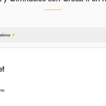
celona
▼
et
na