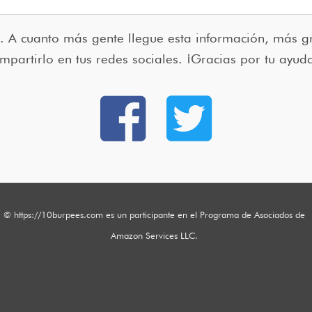
. A cuanto más gente llegue esta información, más gr
mpartirlo en tus redes sociales. ¡Gracias por tu ayud
© https://10burpees.com es un participante en el Programa de Asociados de
Amazon Services LLC.